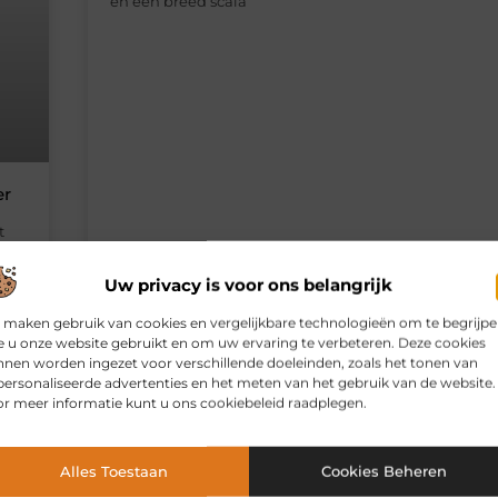
en een breed scala
er
t
s
Uw privacy is voor ons belangrijk
n,
 maken gebruik van cookies en vergelijkbare technologieën om te begrijp
 u onze website gebruikt en om uw ervaring te verbeteren. Deze cookies
nen worden ingezet voor verschillende doeleinden, zoals het tonen van
ersonaliseerde advertenties en het meten van het gebruik van de website.
r meer informatie kunt u ons cookiebeleid raadplegen.
Alles Toestaan
Cookies Beheren