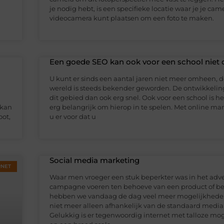
je nodig hebt, is een specifieke locatie waar je je came
videocamera kunt plaatsen om een foto te maken.
Een goede SEO kan ook voor een school niet 
U kunt er sinds een aantal jaren niet meer omheen, d
wereld is steeds bekender geworden. De ontwikkeli
dit gebied dan ook erg snel. Ook voor een school is 
 kan
erg belangrijk om hierop in te spelen. Met online ma
oot,
u er voor dat u
Social media marketing
RNET
Waar men vroeger een stuk beperkter was in het adve
campagne voeren ten behoeve van een product of bed
hebben we vandaag de dag veel meer mogelijkheden
niet meer alleen afhankelijk van de standaard medi
Gelukkig is er tegenwoordig internet met talloze mo