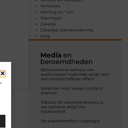
Vervoer en transport
Winkelen
Woning en Tuin
Woningen
Zakelijk
Zakelijke dienstverlening
Zorg
Media
en
beroemdheden
Betrouwbare verhuur van
audiovisueel materiaal zorgt voor
een onovertrefbaar effect
en
Redenen voor kiezen content
planner
Dankzij dit stemmenbureau is
uw opname altijd van
topkwaliteit
De explanimation uitgelegd