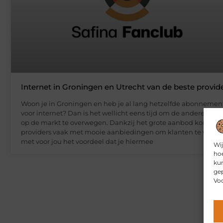
Internet in Groningen en Utrecht van de beste provid
Woon je in Groningen en heb je al lang hetzelfde abonnemen
voor internet? Dan is het wellicht eens tijd om de andere optie
op de markt te overwegen. Dankzij het grote aanbod komen
providers vaak met mooie aanbiedingen om klanten te werve
met voor jou het voordeel dat je hiermee
Wij
hoe
kun
gep
Voo