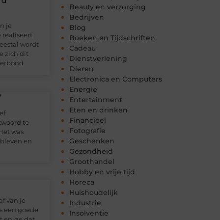
rd
Beauty en verzorging
Bedrijven
n je
Blog
 realiseert
Boeken en Tijdschriften
eestal wordt
Cadeau
 zich dit
Dienstverlening
sverbond
Dieren
Electronica en Computers
Energie
?
Entertainment
Eten en drinken
ef
Financieel
twoord te
Fotografie
Het was
Geschenken
 bleven en
Gezondheid
Groothandel
Hobby en vrije tijd
Horeca
Huishoudelijk
af van je
Industrie
ls een goede
Insolventie
t enige dat