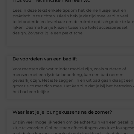
Tips voor het inrichten van een wc
Lees in deze tekst enkele tips om het kleine huisje leuk en
praktisch in te richten. Hierin heb je de tijd mee, er zijn veel
toiletonderdelen leverbaar om de ruimte optisch groter te lat
lijken. Daarna kun je kiezen tussen de toilet accessoires set
design. Zo verkrijg je een praktische
De voordelen van een badlift
Voor mensen die wat minder mobiel zijn, zoals ouderen of
mensen met een fysieke beperking, kan een bad nemen
gevaarlijk zijn. Het is te zeggen, in en uit bad gaan draagt een
groot risico met zich mee. Het kan zijn dat je bij het betreden
het bad een lelijke
Waar laat je je loungekussens na de zomer?
Er zijn veel mogelijkheden om de achtertuin van een gezellig
zitje te voorzien. Online staan afbeeldingen van luxe loungese
met dralon kussens compleet met vloerkleed, salontafel en