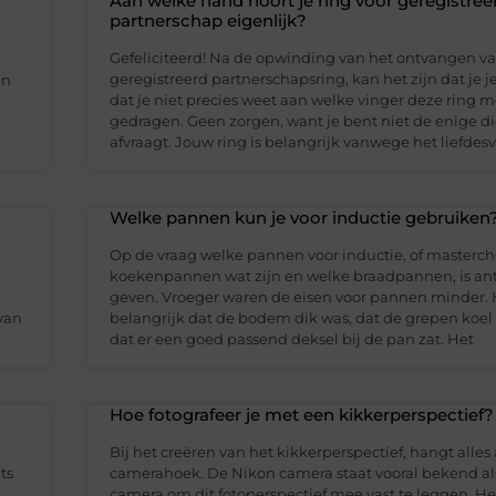
Aan welke hand hoort je ring voor geregistree
partnerschap eigenlijk?
Gefeliciteerd! Na de opwinding van het ontvangen va
geregistreerd partnerschapsring, kan het zijn dat je je
en
dat je niet precies weet aan welke vinger deze ring m
gedragen. Geen zorgen, want je bent niet de enige die
afvraagt. Jouw ring is belangrijk vanwege het liefde
Welke pannen kun je voor inductie gebruiken
Op de vraag welke pannen voor inductie, of masterch
koekenpannen wat zijn en welke braadpannen, is an
geven. Vroeger waren de eisen voor pannen minder. 
 van
belangrijk dat de bodem dik was, dat de grepen koel
dat er een goed passend deksel bij de pan zat. Het
Hoe fotografeer je met een kikkerperspectief?
Bij het creëren van het kikkerperspectief, hangt alles 
ts
camerahoek. De Nikon camera staat vooral bekend a
camera om dit fotoperspectief mee vast te leggen. He