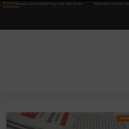
Nieuwe
 als investering voor het leven
Waarom online vlees bestellen 
artikelen
INTE