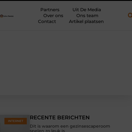
 een open aanhanger en een plateauwagen
Bouwfolie als stille 
Partners
Uit De Media
Over ons
Ons team
Contact
Artikel plaatsen
RECENTE BERICHTEN
INTERNET
Dit is waarom een gezinsescaperoom
spelen zo leuk is