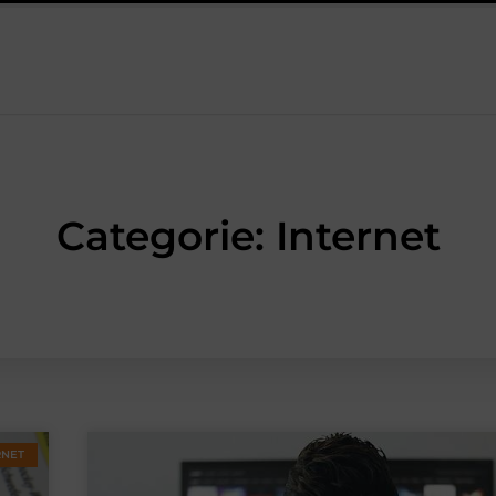
steeds gewoner wordt
Aanhanger huren bij JobCar: kies tussen
Categorie: Internet
RNET