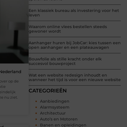
Een klassiek bureau als investering voor het
leven
Waarom online vlees bestellen steeds
gewoner wordt
Aanhanger huren bij JobCar: kies tussen een
open aanhanger en een plateauwagen
Bouwfolie als stille kracht onder elk
succesvol bouwproject
 Nederland
Wat een website redesign inhoudt en
wanneer het tijd is voor een nieuwe website
over op de
atie
CATEGORIEËN
eindelijk
e nu ziet.
Aanbiedingen
Alarmsysteem
Architectuur
Auto’s en Motoren
Banen en opleidingen