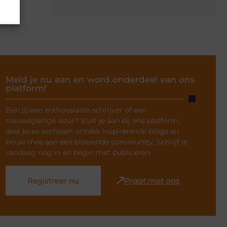
Meld je nu aan en word onderdeel van ons
platform!
Ben jij een enthousiaste schrijver of een
nieuwsgierige lezer? Sluit je aan bij ons platform,
deel jouw verhalen, ontdek inspirerende blogs en
bouw mee aan een bloeiende community. Schrijf je
vandaag nog in en begin met publiceren.
Registreer nu
Praat met ons