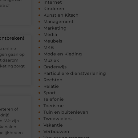
Internet
ra of
Kinderen
Kunst en Kitsch
Management
Marketing
Media
ontbreken!
Meubels
MKB
e online
Mode en Kleding
ngen gaan op
het daarom
Muziek
rketing zorgt
Onderwijs
Particuliere dienstverlening
Rechten
Relatie
Sport
Telefonie
Toerisme
rteren of
Tuin en buitenleven
rijf,
Tweewielers
. We zijn
Vakantie
akanalen.
Verbouwen
gelijkheden