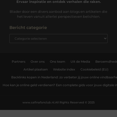
Ervaar inspiratie en ontdek verhalen die raken.
Blader door een divers aanbod aan blogs en artikelen die
het leven vanuit allerlei perspectieven belichten.
Bericht categorie
Partners
Over ons
Ons team
Uit de Media
Beroemdhed
Artikel plaatsen
Website index
Cookiebeleid (EU)
Backlinks kopen in Nederland: zo verbeter jij jouw online vindbaarh
Hoe kan je online geld verdienen? Een complete gids voor jouw digitale
www.safinafanclub.nl.
All Rights Reserved © 2025