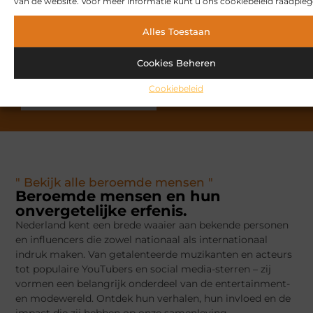
van de website. Voor meer informatie kunt u ons cookiebeleid raadpleg
lezer? Sluit je aan bij ons platform, deel jouw verhalen,
ontdek inspirerende blogs en bouw mee aan een
Alles Toestaan
bloeiende community. Schrijf je vandaag nog in en
begin met publiceren.
Cookies Beheren
Cookiebeleid
Registreer nu
Praat met ons
" Bekijk alle beroemde mensen "
Beroemde mensen en hun
onvergetelijke erfenis.
Nederland kent een brede waaier aan bekende personen
en influencers die zowel nationaal als internationaal
indruk maken. Van getalenteerde muzikanten en acteurs
tot populaire YouTubers en social media-sterren – zij
vormen een belangrijk onderdeel van de entertainment-
en modewereld. Ontdek hun verhalen, hun invloed en de
impact die zij hebben op onze samenleving.