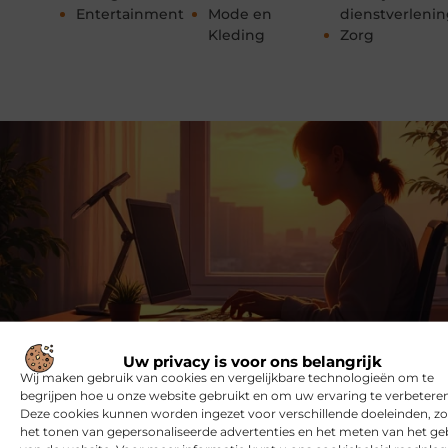
Entertainment
Mode en
dienstverleni
Kleding
Zorg
Uw privacy is voor ons belangrijk
Meld je nu aan en word onderdeel van ons
Wij maken gebruik van cookies en vergelijkbare technologieën om te
platform!
begrijpen hoe u onze website gebruikt en om uw ervaring te verbeteren
Deze cookies kunnen worden ingezet voor verschillende doeleinden, zo
het tonen van gepersonaliseerde advertenties en het meten van het ge
Ben jij een enthousiaste schrijver of een nieuwsgierige