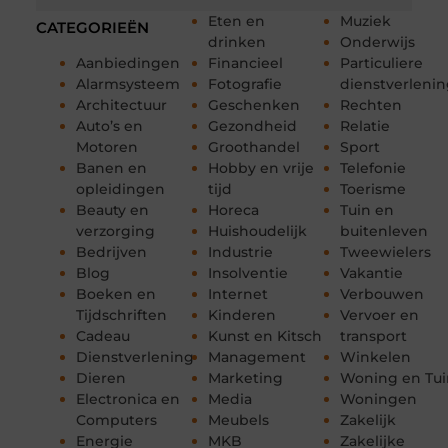
Eten en
Muziek
CATEGORIEËN
drinken
Onderwijs
Aanbiedingen
Financieel
Particuliere
Alarmsysteem
Fotografie
dienstverleni
Architectuur
Geschenken
Rechten
Auto’s en
Gezondheid
Relatie
Motoren
Groothandel
Sport
Banen en
Hobby en vrije
Telefonie
opleidingen
tijd
Toerisme
Beauty en
Horeca
Tuin en
verzorging
Huishoudelijk
buitenleven
Bedrijven
Industrie
Tweewielers
Blog
Insolventie
Vakantie
Boeken en
Internet
Verbouwen
Tijdschriften
Kinderen
Vervoer en
Cadeau
Kunst en Kitsch
transport
Dienstverlening
Management
Winkelen
Dieren
Marketing
Woning en Tui
Electronica en
Media
Woningen
Computers
Meubels
Zakelijk
Energie
MKB
Zakelijke