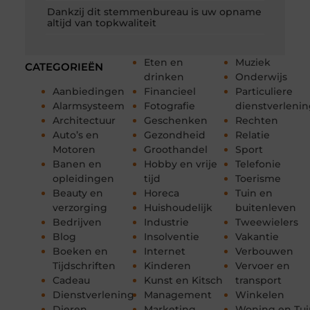
Dankzij dit stemmenbureau is uw opname
altijd van topkwaliteit
Eten en
Muziek
CATEGORIEËN
drinken
Onderwijs
Aanbiedingen
Financieel
Particuliere
Alarmsysteem
Fotografie
dienstverleni
Architectuur
Geschenken
Rechten
Auto’s en
Gezondheid
Relatie
Motoren
Groothandel
Sport
Banen en
Hobby en vrije
Telefonie
opleidingen
tijd
Toerisme
Beauty en
Horeca
Tuin en
verzorging
Huishoudelijk
buitenleven
Bedrijven
Industrie
Tweewielers
Blog
Insolventie
Vakantie
Boeken en
Internet
Verbouwen
Tijdschriften
Kinderen
Vervoer en
Cadeau
Kunst en Kitsch
transport
Dienstverlening
Management
Winkelen
Dieren
Marketing
Woning en Tui