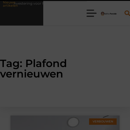
Nieuwe
ls investering voor het leven
Waarom online vlees bestellen steeds 
artikelen
Tag: Plafond
vernieuwen
VERBOUWEN