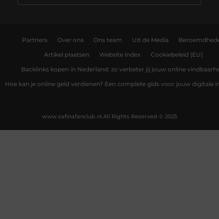
Partners
Over ons
Ons team
Uit de Media
Beroemdhed
Artikel plaatsen
Website index
Cookiebeleid (EU)
Backlinks kopen in Nederland: zo verbeter jij jouw online vindbaarh
Hoe kan je online geld verdienen? Een complete gids voor jouw digitale
www.safinafanclub.nl.
All Rights Reserved © 2025