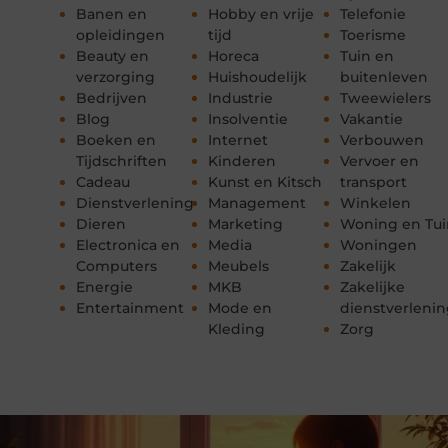
Banen en
Hobby en vrije
Telefonie
opleidingen
tijd
Toerisme
Beauty en
Horeca
Tuin en
verzorging
Huishoudelijk
buitenleven
Bedrijven
Industrie
Tweewielers
Blog
Insolventie
Vakantie
Boeken en
Internet
Verbouwen
Tijdschriften
Kinderen
Vervoer en
Cadeau
Kunst en Kitsch
transport
Dienstverlening
Management
Winkelen
Dieren
Marketing
Woning en Tui
Electronica en
Media
Woningen
Computers
Meubels
Zakelijk
Energie
MKB
Zakelijke
Entertainment
Mode en
dienstverleni
Kleding
Zorg