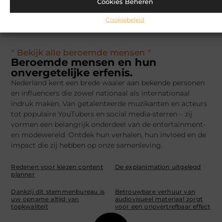
Cookies Beheren
Cookiebeleid
" Bekijk alle beroemde mensen "
Beroemde mensen en hun
onvergetelijke erfenis.
Nederland kent een brede waaier aan bekende personen
en influencers die zowel nationaal als internationaal
indruk maken. Van getalenteerde muzikanten en acteurs
tot populaire YouTubers en social media-sterren – zij
vormen een belangrijk onderdeel van de entertainment-
en modewereld. Ontdek hun verhalen, hun invloed en de
impact die zij hebben op onze samenleving.
Redenen voor kiezen content
De explanimation uitgelegd
planner
Dankzij dit stemmenbureau is
Betrouwbare verhuur van
uw opname altijd van
audiovisueel materiaal zorgt
topkwaliteit
voor een onovertrefbaar effect