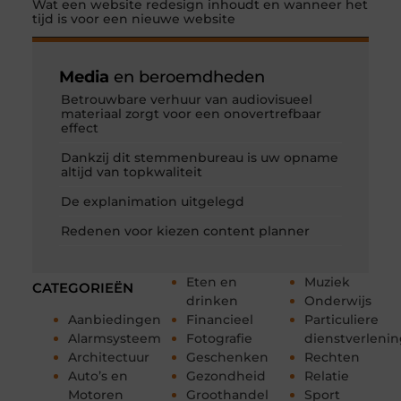
Wat een website redesign inhoudt en wanneer het
tijd is voor een nieuwe website
Media
en beroemdheden
Betrouwbare verhuur van audiovisueel
materiaal zorgt voor een onovertrefbaar
effect
Dankzij dit stemmenbureau is uw opname
altijd van topkwaliteit
De explanimation uitgelegd
Redenen voor kiezen content planner
Eten en
Muziek
CATEGORIEËN
drinken
Onderwijs
Aanbiedingen
Financieel
Particuliere
Alarmsysteem
Fotografie
dienstverleni
Architectuur
Geschenken
Rechten
Auto’s en
Gezondheid
Relatie
Motoren
Groothandel
Sport