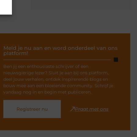
Meld je nu aan en word onderdeel van ons
platform!
Ben jij een enthousiaste schrijver of een
nieuwsgierige lezer? Sluit je aan bij ons platform,
deel jouw verhalen, ontdek inspirerende blogs en
bouw mee aan een bloeiende community. Schrijf je
vandaag nog in en begin met publiceren.
Registreer nu
Praat met ons