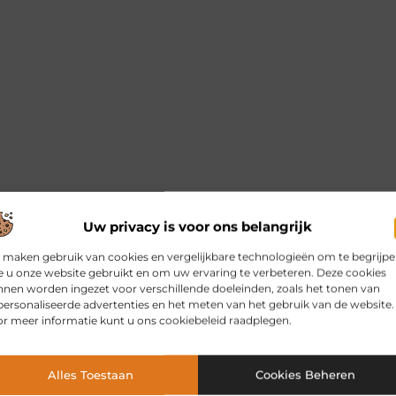
Uw privacy is voor ons belangrijk
 maken gebruik van cookies en vergelijkbare technologieën om te begrijp
 u onze website gebruikt en om uw ervaring te verbeteren. Deze cookies
nen worden ingezet voor verschillende doeleinden, zoals het tonen van
ersonaliseerde advertenties en het meten van het gebruik van de website.
r meer informatie kunt u ons cookiebeleid raadplegen.
Alles Toestaan
Cookies Beheren