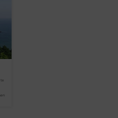
 te
sen