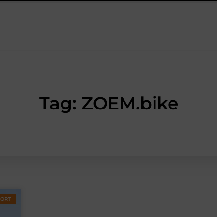
steeds gewoner wordt
Aanhanger huren bij JobCar: kies tussen
Tag: ZOEM.bike
PORT