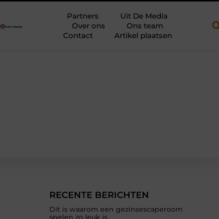
 een open aanhanger en een plateauwagen
Bouwfolie als stille 
Partners
Uit De Media
Over ons
Ons team
Contact
Artikel plaatsen
RECENTE BERICHTEN
Dit is waarom een gezinsescaperoom
spelen zo leuk is