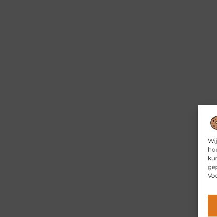
Wij
hoe
kun
gep
Voo