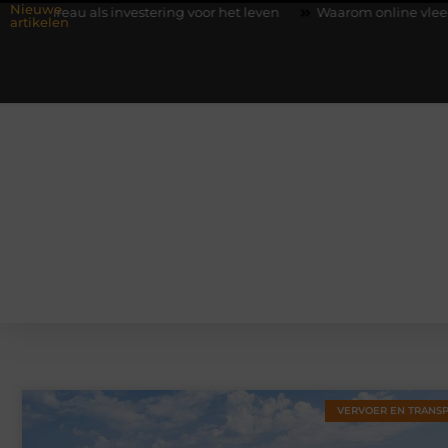
Nieuwe
 als investering voor het leven
Waarom online vlees bestellen 
artikelen
VERVOER EN TRANS