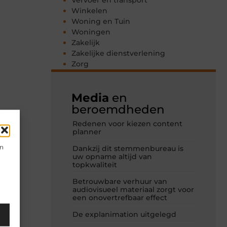
Vervoer en transport
Winkelen
Woning en Tuin
Woningen
Zakelijk
Zakelijke dienstverlening
Zorg
Media
en
beroemdheden
Redenen voor kiezen content
planner
en
Dankzij dit stemmenbureau is
uw opname altijd van
topkwaliteit
Betrouwbare verhuur van
audiovisueel materiaal zorgt voor
een onovertrefbaar effect
De explanimation uitgelegd