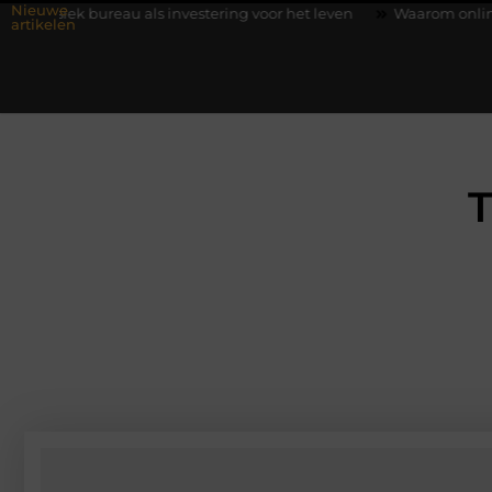
Nieuwe
u als investering voor het leven
Waarom online vlees bestellen
artikelen
T