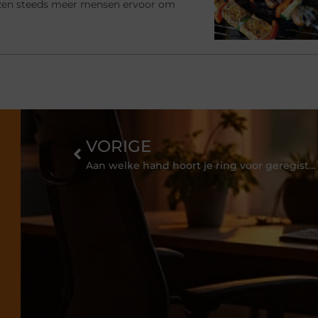
ezen steeds meer mensen ervoor om
VORIGE
Aan welke hand hoort je ring voor geregistreerd partnerschap eigenlijk?