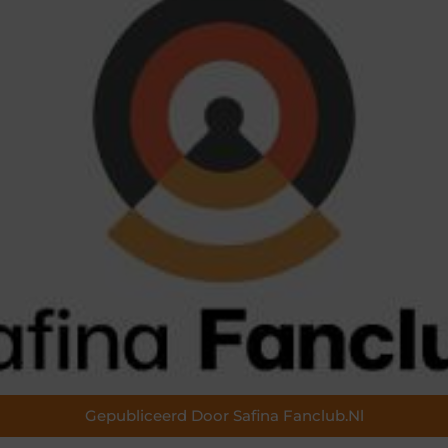
Gepubliceerd Door Safina Fanclub.nl