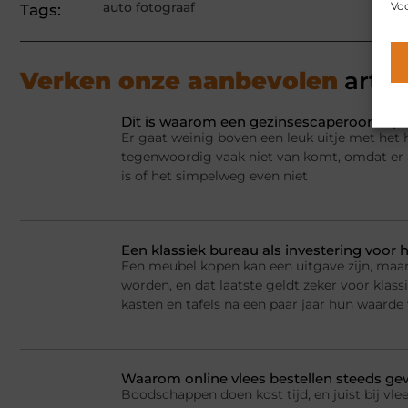
Voo
auto fotograaf
Tags:
Verken onze aanbevolen
artik
Dit is waarom een gezinsescaperoom spel
Er gaat weinig boven een leuk uitje met het 
tegenwoordig vaak niet van komt, omdat er a
is of het simpelweg even niet
Een klassiek bureau als investering voor h
Een meubel kopen kan een uitgave zijn, maar
worden, en dat laatste geldt zeker voor kla
kasten en tafels na een paar jaar hun waarde
Waarom online vlees bestellen steeds g
Boodschappen doen kost tijd, en juist bij vlee