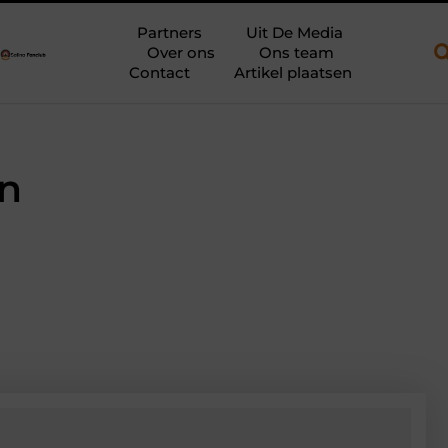
n een open aanhanger en een plateauwagen
Bouwfolie als stille
Partners
Uit De Media
Over ons
Ons team
Contact
Artikel plaatsen
en