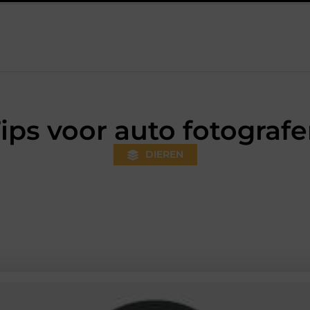
 steeds gewoner wordt
Aanhanger huren bij JobCar: kies tusse
ips voor auto fotograf
DIEREN