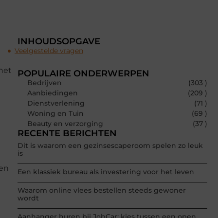
INHOUDSOPGAVE
Veelgestelde vragen
het
POPULAIRE ONDERWERPEN
Bedrijven
(303 )
Aanbiedingen
(209 )
Dienstverlening
(71 )
Woning en Tuin
(69 )
Beauty en verzorging
(37 )
RECENTE BERICHTEN
Dit is waarom een gezinsescaperoom spelen zo leuk
is
ken
Een klassiek bureau als investering voor het leven
Waarom online vlees bestellen steeds gewoner
wordt
Aanhanger huren bij JobCar: kies tussen een open