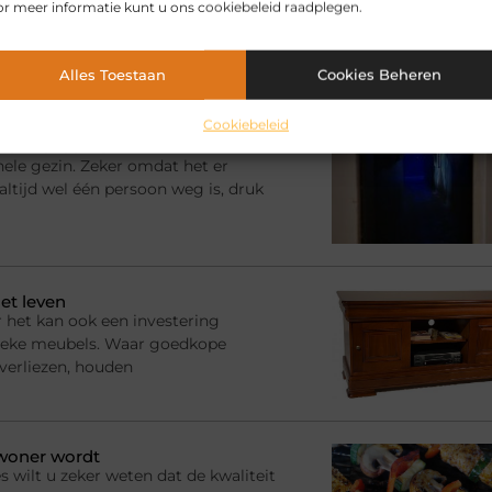
r meer informatie kunt u ons cookiebeleid raadplegen.
Alles Toestaan
Cookies Beheren
elen voor jou.
Cookiebeleid
en zo leuk is
hele gezin. Zeker omdat het er
ltijd wel één persoon weg is, druk
et leven
 het kan ook een investering
ssieke meubels. Waar goedkope
 verliezen, houden
ewoner wordt
s wilt u zeker weten dat de kwaliteit