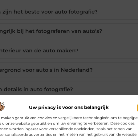
jn het beste voor auto fotografie?
rijk bij het fotograferen van auto's?
 interieur van de auto maken?
ergrond voor auto's in Nederland?
 details in auto fotografie?
Uw privacy is voor ons belangrijk
Pinterest
LinkedIn
Email
 maken gebruik van cookies en vergelijkbare technologieën om te begrijp
 u onze website gebruikt en om uw ervaring te verbeteren. Deze cookies
nen worden ingezet voor verschillende doeleinden, zoals het tonen van
ersonaliseerde advertenties en het meten van het gebruik van de website.