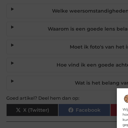
Welke weersomstandigheden zi
Waarom is een goede lens belang
Moet ik foto's van het
Hoe vind ik een goede acht
Wat is het belang van
Goed artikel? Deel hem dan op:
X (Twitter)
Facebook
Wij
hoe
kun
gep