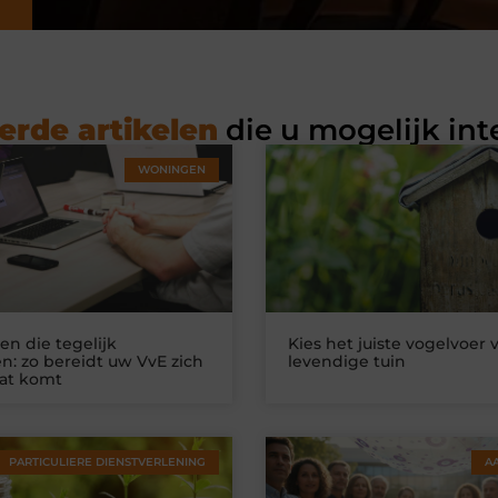
erde artikelen
die u mogelijk int
WONINGEN
n die tegelijk
Kies het juiste vogelvoer 
n: zo bereidt uw VvE zich
levendige tuin
at komt
PARTICULIERE DIENSTVERLENING
A