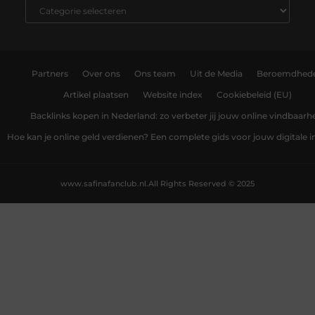
Partners
Over ons
Ons team
Uit de Media
Beroemdhed
Artikel plaatsen
Website index
Cookiebeleid (EU)
Backlinks kopen in Nederland: zo verbeter jij jouw online vindbaarh
Hoe kan je online geld verdienen? Een complete gids voor jouw digitale
www.safinafanclub.nl.
All Rights Reserved © 2025