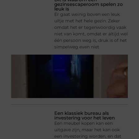
gezinsescaperoom spelen zo
leuk is
Er gaat weinig boven een leuk
uitje met het hele gezin. Zeker
omdat het er tegenwoordig vaak
niet van komt, omdat er altijd wel
één persoon weg is, druk is of het
simpelweg even niet
Een klassiek bureau als
investering voor het leven
Een meubel kopen kan een
uitgave zijn, maar het kan ook
een investering worden, en dat