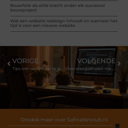
Bouwfolie als stille kracht onder elk succesvol
bouwproject
Wat een website redesign inhoudt en wanneer het
tijd is voor een nieuwe website
VORIGE
VOLGENDE
Tips om van elkaar te genieten
Vloerweegschalen met diverse capaciteiten
Ontdek meer over Safinafanclub.nl