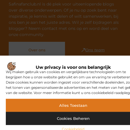
Safinafanclub.nl is dé plek voor uiteenlopende blogs
over diverse onderwerpen. Of je nu op zoek bent naar
inspiratie, je kennis wilt delen of wilt samenwerken, bij
ons ben je aan het juiste adres. Wil je zelf bijdragen als
blogger? Neem contact met ons op en word deel van
onze community.
Over ons
Ons team
Uw privacy is voor ons belangrijk
Wij maken gebruik van cookies en vergelijkbare technologieën om te
begrijpen hoe u onze website gebruikt en om uw ervaring te verbeteren
Deze cookies kunnen worden ingezet voor verschillende doeleinden, zo
Gerelateerde artikelen
die u
het tonen van gepersonaliseerde advertenties en het meten van het ge
van de website. Voor meer informatie kunt u ons cookiebeleid raadpleg
mogelijk interesseren
Alles Toestaan
MARKETING
Cookies Beheren
Cookiebeleid