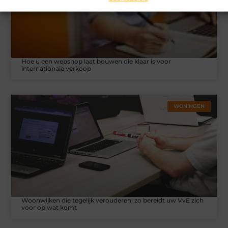
Hoe u een webshop laat bouwen die klaar is voor
internationale verkoop
WONINGEN
Woonwijken die tegelijk verouderen: zo bereidt uw VvE zich
voor op wat komt