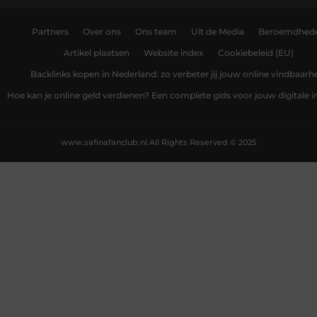
Partners
Over ons
Ons team
Uit de Media
Beroemdhed
Artikel plaatsen
Website index
Cookiebeleid (EU)
Backlinks kopen in Nederland: zo verbeter jij jouw online vindbaarh
Hoe kan je online geld verdienen? Een complete gids voor jouw digitale
www.safinafanclub.nl.
All Rights Reserved © 2025