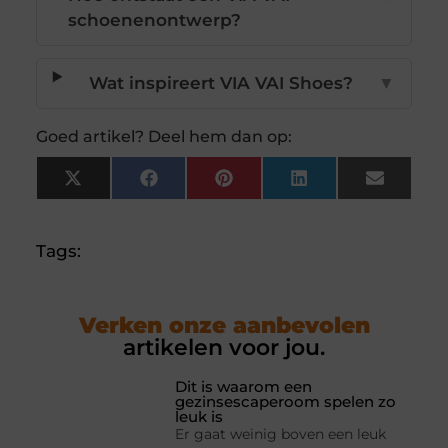
schoenenontwerp?
Wat inspireert VIA VAI Shoes?
▼
Goed artikel? Deel hem dan op:
X
Facebook
Pinterest
LinkedIn
Email
(Twitter)
Tags:
Verken onze aanbevolen
artikelen voor jou.
Dit is waarom een
gezinsescaperoom spelen zo
leuk is
Er gaat weinig boven een leuk