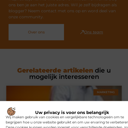
ons ben je aan het juiste adres. Wil je zelf bijdragen als
blogger? Neem contact met ons op en word deel van
onze community.
Over ons
Ons team
Gerelateerde artikelen
die u
mogelijk interesseren
MARKETING
Uw privacy is voor ons belangrijk
Wij maken gebruik van cookies en vergelijkbare technologieën om te
begrijpen hoe u onze website gebruikt en om uw ervaring te verbeteren
Deze cookies kunnen worden ingezet voor verschillende doeleinden, zo