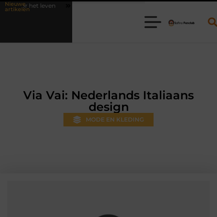
Nieuwe
Waarom online vlees bestellen steeds gewoner wordt
Aanhanger
artikelen
Via Vai: Nederlands Italiaans
design
MODE EN KLEDING