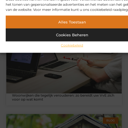
het tonen van gepersonaliseerde advertenties en het meten van het ge
van de website. Voor meer informatie kunt u ons cookiebeleid raadpleg
Hoe u een webshop laat bouwen die klaar is voor
internationale verkoop
Alles Toestaan
Cookies Beheren
WONINGEN
Cookiebeleid
Woonwijken die tegelijk verouderen: zo bereidt uw VvE zich
voor op wat komt
BLOG