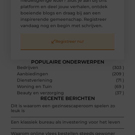
nieuwsgierige lezer? Sluit je aan bij ons
platform en deel jouw verhalen, ontdek
boeiende blogs en draag bij aan een
inspirerende gemeenschap. Registreer
vandaag nog en begin met schrijven.
Registreer nu!
POPULAIRE ONDERWERPEN
Bedrijven
(303 )
Aanbiedingen
(209 )
Dienstverlening
(71 )
Woning en Tuin
(69 )
Beauty en verzorging
(37 )
RECENTE BERICHTEN
Dit is waarom een gezinsescaperoom spelen zo
leuk is
Een klassiek bureau als investering voor het leven
Waarom online vlees bestellen steeds gewoner