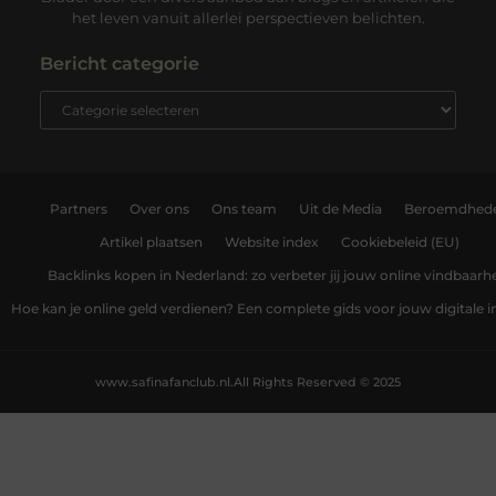
het leven vanuit allerlei perspectieven belichten.
Bericht categorie
Partners
Over ons
Ons team
Uit de Media
Beroemdhed
Artikel plaatsen
Website index
Cookiebeleid (EU)
Backlinks kopen in Nederland: zo verbeter jij jouw online vindbaarh
Hoe kan je online geld verdienen? Een complete gids voor jouw digitale
www.safinafanclub.nl.
All Rights Reserved © 2025