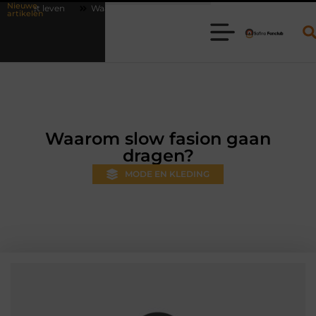
Nieuwe
Waarom online vlees bestellen steeds gewoner wordt
Aanhanger hur
artikelen
Waarom slow fasion gaan
dragen?
MODE EN KLEDING