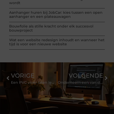
wordt
Aanhanger huren bij JobCar: kies tussen een open
aanhanger en een plateauwagen
Bouwfolie als stille kracht onder elk succesvol
bouwproject
Wat een website redesign inhoudt en wanneer het
tijd is voor een nieuwe website
VORIGE
VOLGENDE
Een PVC vloer laten leggen in Amsterdam
Onderneem een van de single groepsreizen van dit reisbureau