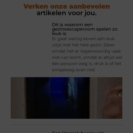
Verken onze aanbevolen
artikelen voor jou.
Dit is waarom een
gezinsescaperoom spelen zo
leuk is
Er gaat weinig boven een leuk
uitje met het hele gezin. Zeker
omdat het er tegenwoordig vaak
niet van komt, omdat er altijd wel
één persoon weg is, druk is of het
simpelweg even niet