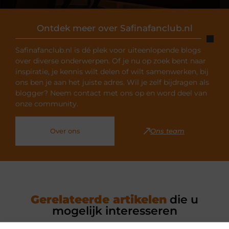
Ontdek meer over Safinafanclub.nl
Safinafanclub.nl is dé plek voor uiteenlopende blogs
over diverse onderwerpen. Of je nu op zoek bent naar
inspiratie, je kennis wilt delen of wilt samenwerken, bij
ons ben je aan het juiste adres. Wil je zelf bijdragen als
blogger? Neem contact met ons op en word deel van
onze community.
Over ons
Ons team
Gerelateerde artikelen
die u
mogelijk interesseren