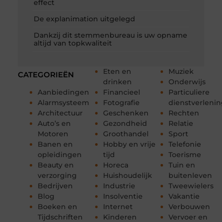
effect
De explanimation uitgelegd
Dankzij dit stemmenbureau is uw opname
altijd van topkwaliteit
Eten en
Muziek
CATEGORIEËN
drinken
Onderwijs
Aanbiedingen
Financieel
Particuliere
Alarmsysteem
Fotografie
dienstverleni
Architectuur
Geschenken
Rechten
Auto’s en
Gezondheid
Relatie
Motoren
Groothandel
Sport
Banen en
Hobby en vrije
Telefonie
opleidingen
tijd
Toerisme
Beauty en
Horeca
Tuin en
verzorging
Huishoudelijk
buitenleven
Bedrijven
Industrie
Tweewielers
Blog
Insolventie
Vakantie
Boeken en
Internet
Verbouwen
Tijdschriften
Kinderen
Vervoer en