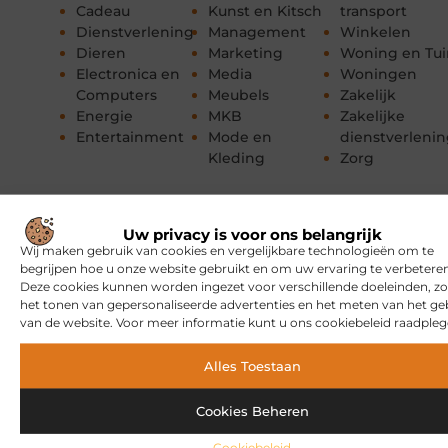
Cadeau
Kunst en Kitsch
transport
Dienstverlening
Management
Winkelen
Dieren
Marketing
Woning en Tui
Electronica en
Media
Woningen
Computers
Meubels
Zakelijk
Energie
MKB
Zakelijke
Entertainment
Mode en
dienstverleni
Kleding
Zorg
Uw privacy is voor ons belangrijk
Wij maken gebruik van cookies en vergelijkbare technologieën om te
begrijpen hoe u onze website gebruikt en om uw ervaring te verbeteren
Deze cookies kunnen worden ingezet voor verschillende doeleinden, zo
het tonen van gepersonaliseerde advertenties en het meten van het ge
van de website. Voor meer informatie kunt u ons cookiebeleid raadpleg
Alles Toestaan
Cookies Beheren
Cookiebeleid