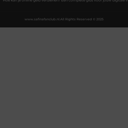
Hoe kan je online geld verdienen? Een complete gids voor jouw digitale
www.safinafanclub.nl.
All Rights Reserved © 2025