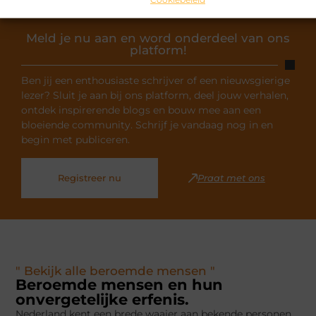
Meld je nu aan en word onderdeel van ons
platform!
Ben jij een enthousiaste schrijver of een nieuwsgierige
lezer? Sluit je aan bij ons platform, deel jouw verhalen,
ontdek inspirerende blogs en bouw mee aan een
bloeiende community. Schrijf je vandaag nog in en
begin met publiceren.
Registreer nu
Praat met ons
" Bekijk alle beroemde mensen "
Beroemde mensen en hun
onvergetelijke erfenis.
Nederland kent een brede waaier aan bekende personen