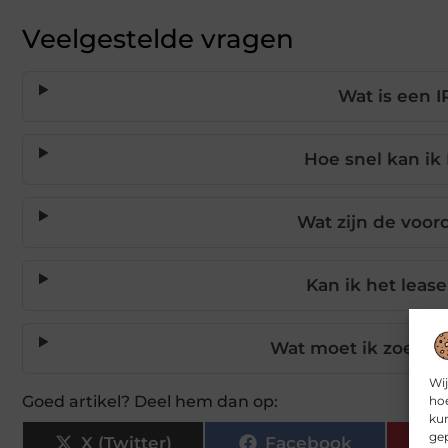
Veelgestelde vragen
Wat is een I
Hoe snel kan ik
Wat zijn de voor
Kan ik het leas
Wat moet ik zoeken 
Wij
Goed artikel? Deel hem dan op:
hoe
kun
gep
X (Twitter)
Facebook