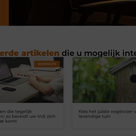
erde artikelen
die u mogelijk int
WONINGEN
n die tegelijk
Kies het juiste vogelvoer 
n: zo bereidt uw VvE zich
levendige tuin
at komt