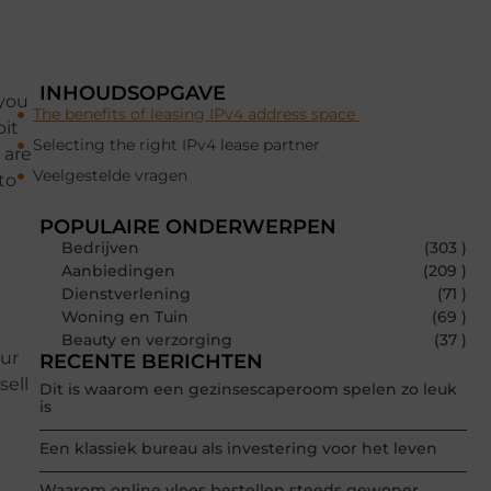
INHOUDSOPGAVE
 you
The benefits of leasing IPv4 address space
bit
Selecting the right IPv4 lease partner
 are
Veelgestelde vragen
to
POPULAIRE ONDERWERPEN
Bedrijven
(303 )
Aanbiedingen
(209 )
Dienstverlening
(71 )
Woning en Tuin
(69 )
Beauty en verzorging
(37 )
our
RECENTE BERICHTEN
sell
Dit is waarom een gezinsescaperoom spelen zo leuk
is
Een klassiek bureau als investering voor het leven
Waarom online vlees bestellen steeds gewoner