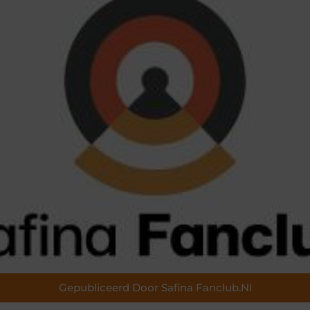
Gepubliceerd Door Safina Fanclub.nl