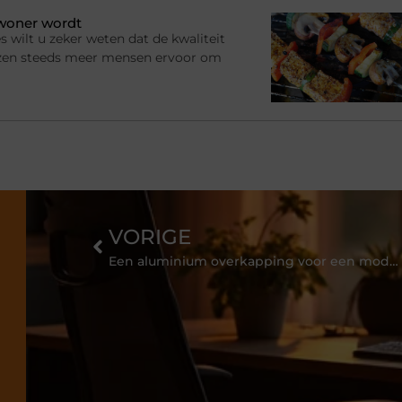
ewoner wordt
s wilt u zeker weten dat de kwaliteit
ezen steeds meer mensen ervoor om
VORIGE
Een aluminium overkapping voor een moderne uitstraling van je tuin