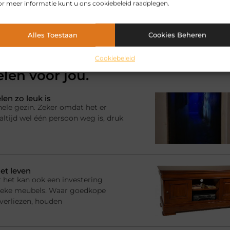
r meer informatie kunt u ons cookiebeleid raadplegen.
Alles Toestaan
Cookies Beheren
Cookiebeleid
elen voor jou.
en zo leuk is
hele gezin. Zeker omdat het er
ltijd wel één persoon weg is, druk
et leven
 het kan ook een investering
ssieke meubels. Waar goedkope
 verliezen, houden