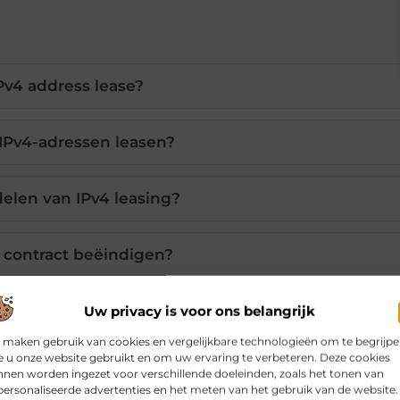
Pv4 address lease?
 IPv4-adressen leasen?
delen van IPv4 leasing?
e contract beëindigen?
in een IPv4 lease broker?
Uw privacy is voor ons belangrijk
 maken gebruik van cookies en vergelijkbare technologieën om te begrijp
 u onze website gebruikt en om uw ervaring te verbeteren. Deze cookies
nen worden ingezet voor verschillende doeleinden, zoals het tonen van
ersonaliseerde advertenties en het meten van het gebruik van de website.
Pinterest
LinkedIn
Email