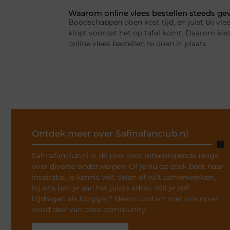
Waarom online vlees bestellen steeds g
Boodschappen doen kost tijd, en juist bij vlee
klopt voordat het op tafel komt. Daarom ki
online vlees bestellen te doen in plaats
Ontdek meer over Safinafanclub.nl
Safinafanclub.nl is dé plek voor uiteenlopende blogs
over diverse onderwerpen. Of je nu op zoek bent naar
inspiratie, je kennis wilt delen of wilt samenwerken,
bij ons ben je aan het juiste adres. Wil je zelf
bijdragen als blogger? Neem contact met ons op en
word deel van onze community.