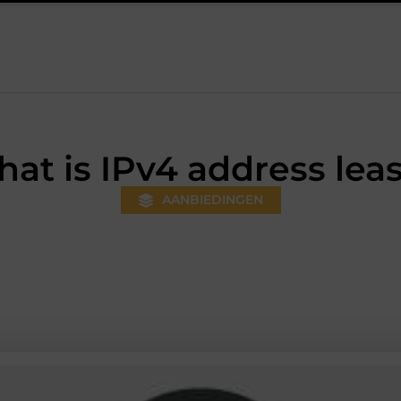
eds gewoner wordt
Aanhanger huren bij JobCar: kies tussen e
at is IPv4 address lea
AANBIEDINGEN