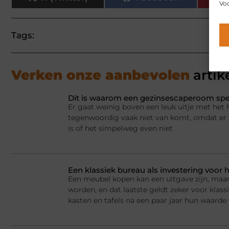
Voo
Tags:
Verken onze aanbevolen
artik
Dit is waarom een gezinsescaperoom spel
Er gaat weinig boven een leuk uitje met het 
tegenwoordig vaak niet van komt, omdat er a
is of het simpelweg even niet
Een klassiek bureau als investering voor h
Een meubel kopen kan een uitgave zijn, maar
worden, en dat laatste geldt zeker voor kla
kasten en tafels na een paar jaar hun waarde