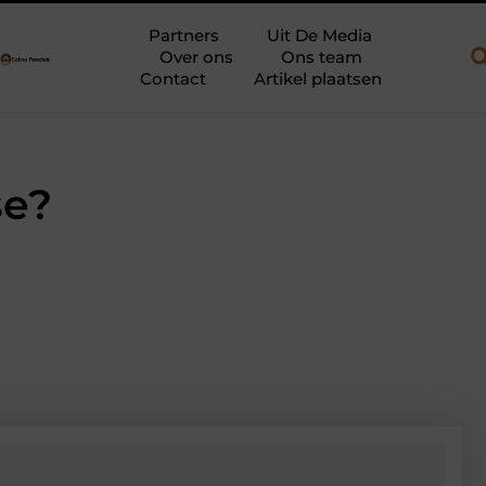
en open aanhanger en een plateauwagen
Bouwfolie als stille kra
Partners
Uit De Media
Over ons
Ons team
Contact
Artikel plaatsen
se?