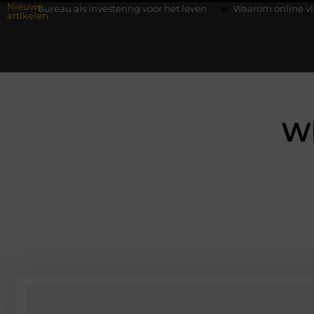
Nieuwe
s investering voor het leven
Waarom online vlees bestellen ste
artikelen
Wh