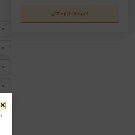
Registreer nu!
▼
▼
▼
▼
▼
en