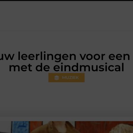
oner wordt
Aanhanger huren bij JobCar: kies tussen een open
w leerlingen voor een 
met de eindmusical
MUZIEK