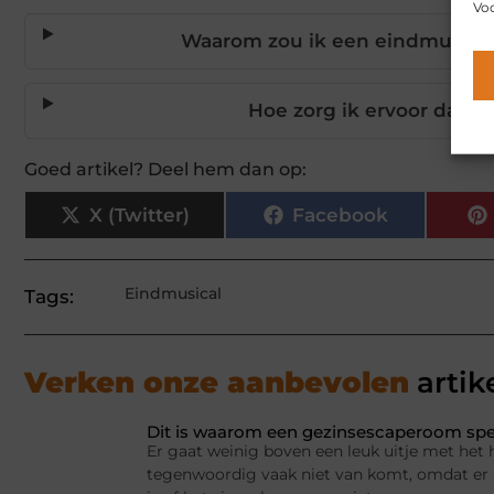
Voo
Waarom zou ik een eindmusical
Hoe zorg ik ervoor dat el
Goed artikel? Deel hem dan op:
X (Twitter)
Facebook
Eindmusical
Tags:
Verken onze aanbevolen
artik
Dit is waarom een gezinsescaperoom spel
Er gaat weinig boven een leuk uitje met het 
tegenwoordig vaak niet van komt, omdat er a