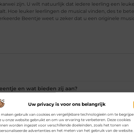
wei zijn. U wilt natuurlijk dat iedere leerling een leuke
lt. Hoe leuker leerlingen de musical vinden, des te beter
rkeerde Beentje weet u zeker dat u een originele musi
eentje en wat bieden zij aan?
Uw privacy is voor ons belangrijk
 worden aan het aantal leerlingen?
 maken gebruik van cookies en vergelijkbare technologieën om te begrijp
 u onze website gebruikt en om uw ervaring te verbeteren. Deze cookies
nen worden ingezet voor verschillende doeleinden, zoals het tonen van
ijn opgenomen in de musicals?
ersonaliseerde advertenties en het meten van het gebruik van de website.