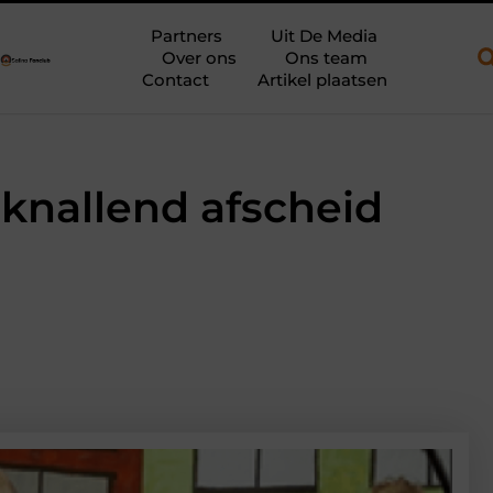
 aanhanger en een plateauwagen
Bouwfolie als stille kracht ond
Partners
Uit De Media
Over ons
Ons team
Contact
Artikel plaatsen
knallend afscheid