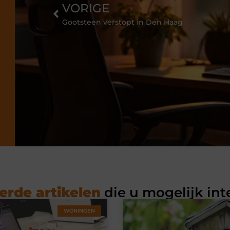
VORIGE
Gootsteen verstopt in Den Haag
erde artikelen
die u mogelijk int
WONINGEN