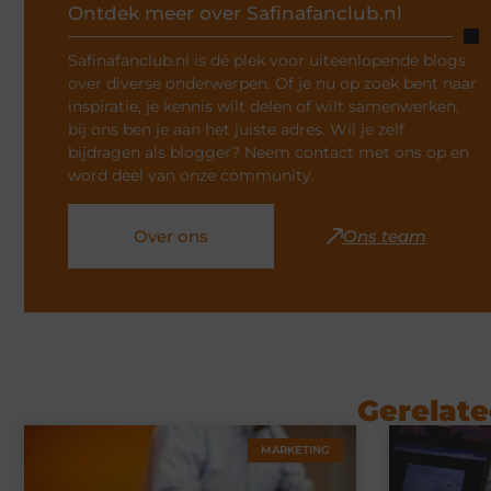
Ontdek meer over Safinafanclub.nl
Safinafanclub.nl is dé plek voor uiteenlopende blogs
over diverse onderwerpen. Of je nu op zoek bent naar
inspiratie, je kennis wilt delen of wilt samenwerken,
bij ons ben je aan het juiste adres. Wil je zelf
bijdragen als blogger? Neem contact met ons op en
word deel van onze community.
Over ons
Ons team
Gerelate
MARKETING