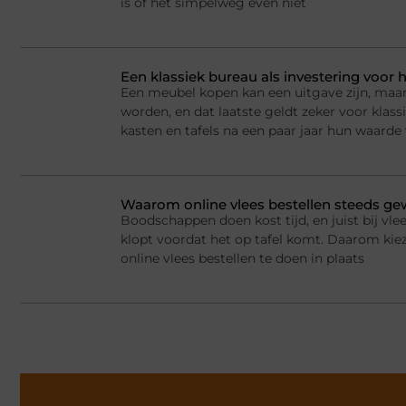
is of het simpelweg even niet
Een klassiek bureau als investering voor h
Een meubel kopen kan een uitgave zijn, maar
worden, en dat laatste geldt zeker voor kla
kasten en tafels na een paar jaar hun waarde
Waarom online vlees bestellen steeds g
Boodschappen doen kost tijd, en juist bij vlee
klopt voordat het op tafel komt. Daarom ki
online vlees bestellen te doen in plaats