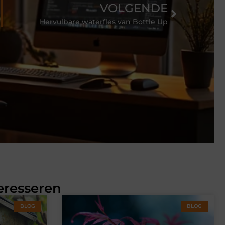
VOLGENDE
Hervulbare waterfles van Bottle Up
eresseren
BLOG
BLOG