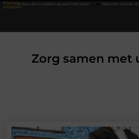
Nieuwe
tering voor het leven
Waarom online vlees bestellen steeds gew
artikelen
Zorg samen met u