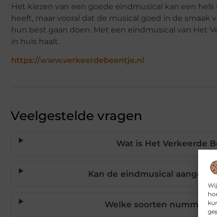
Het kiezen van een goede eindmusical kan een hels kar
heeft, maar vooral dat de musical goed in de smaak va
hun best gaan doen. Met een eindmusical van Het Ve
in huis haalt.
https://www.verkeerdebeentje.nl
Veelgestelde vragen
Wat is Het Verkeerde B
Kan de eindmusical aangepast
Wij
hoe
kun
Welke soorten nummers z
gep