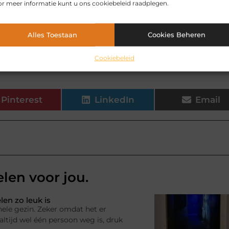
r meer informatie kunt u ons cookiebeleid raadplegen.
 op basis van een kinderboek kiezen?
Alles Toestaan
Cookies Beheren
ke leerling een leuke rol heeft?
Cookiebeleid
Pinterest
LinkedIn
Email
elen voor jou.
en zo leuk is
hele gezin. Zeker omdat het er
ltijd wel één persoon weg is, druk