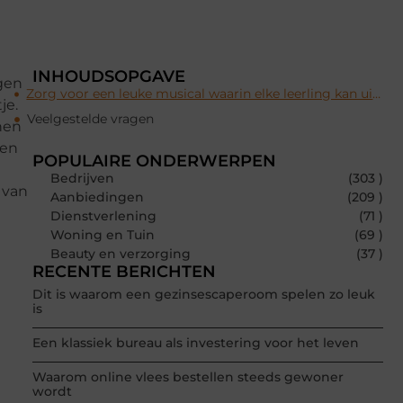
INHOUDSOPGAVE
ngen
Zorg voor een leuke musical waarin elke leerling kan uitblinken
je.
Veelgestelde vragen
nen
ken
POPULAIRE ONDERWERPEN
Bedrijven
(303 )
 van
Aanbiedingen
(209 )
Dienstverlening
(71 )
Woning en Tuin
(69 )
Beauty en verzorging
(37 )
RECENTE BERICHTEN
Dit is waarom een gezinsescaperoom spelen zo leuk
is
Een klassiek bureau als investering voor het leven
Waarom online vlees bestellen steeds gewoner
wordt