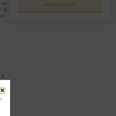
 rol
Registreer nu!
 zij
cal
▼
▼
en
▼