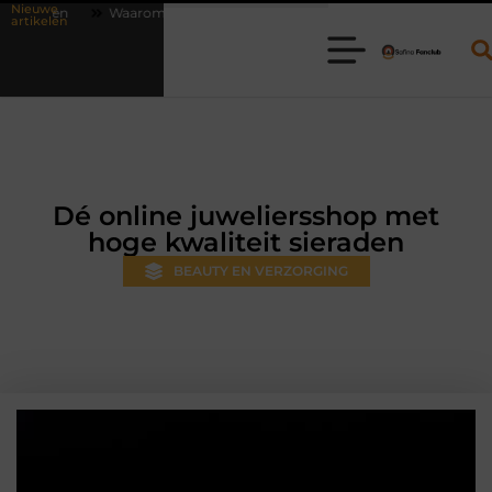
Nieuwe
om online vlees bestellen steeds gewoner wordt
Aanhanger huren bi
artikelen
Dé online juweliersshop met
hoge kwaliteit sieraden
BEAUTY EN VERZORGING