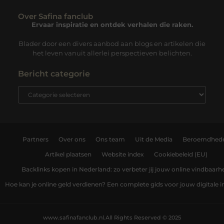
Over Safina fanclub
Ervaar inspiratie en ontdek verhalen die raken.
Blader door een divers aanbod aan blogs en artikelen die
het leven vanuit allerlei perspectieven belichten.
Bericht categorie
Partners
Over ons
Ons team
Uit de Media
Beroemdhed
Artikel plaatsen
Website index
Cookiebeleid (EU)
Backlinks kopen in Nederland: zo verbeter jij jouw online vindbaarh
Hoe kan je online geld verdienen? Een complete gids voor jouw digitale
www.safinafanclub.nl.
All Rights Reserved © 2025