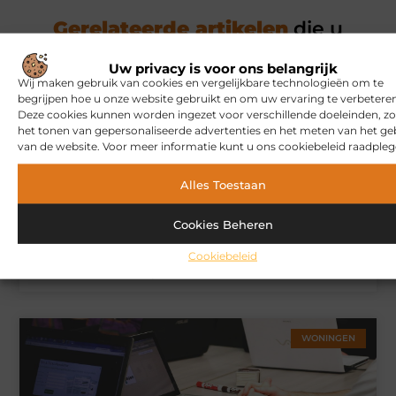
Gerelateerde artikelen
die u
mogelijk interesseren
Uw privacy is voor ons belangrijk
Wij maken gebruik van cookies en vergelijkbare technologieën om te
MARKETING
begrijpen hoe u onze website gebruikt en om uw ervaring te verbeteren
Deze cookies kunnen worden ingezet voor verschillende doeleinden, zo
het tonen van gepersonaliseerde advertenties en het meten van het ge
van de website. Voor meer informatie kunt u ons cookiebeleid raadpleg
Alles Toestaan
Cookies Beheren
Cookiebeleid
Hoe u een webshop laat bouwen die klaar is voor
internationale verkoop
WONINGEN