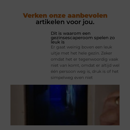
Verken onze aanbevolen
artikelen voor jou.
Dit is waarom een
gezinsescaperoom spelen zo
leuk is
Er gaat weinig boven een leuk
uitje met het hele gezin. Zeker
omdat het er tegenwoordig vaak
niet van komt, omdat er altijd wel
één persoon weg is, druk is of het
simpelweg even niet