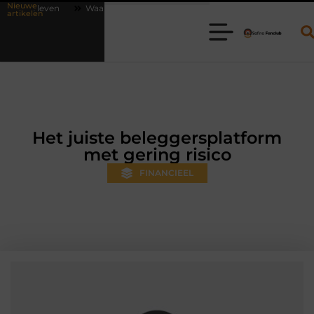
Nieuwe
arom online vlees bestellen steeds gewoner wordt
Aanhanger huren 
artikelen
Het juiste beleggersplatform
met gering risico
FINANCIEEL