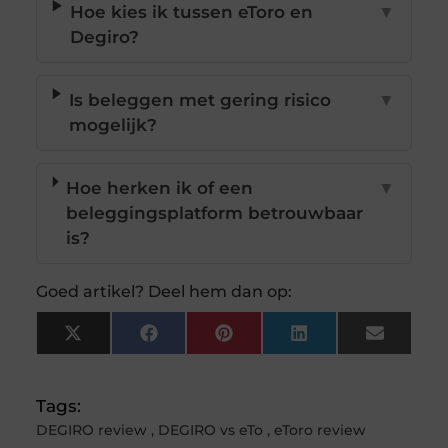
Hoe kies ik tussen eToro en
▼
Degiro?
Is beleggen met gering risico
▼
mogelijk?
Hoe herken ik of een
▼
beleggingsplatform betrouwbaar
is?
Goed artikel? Deel hem dan op:
X
Facebook
Pinterest
LinkedIn
Email
(Twitter)
Tags:
DEGIRO review
,
DEGIRO vs eTo
,
eToro review