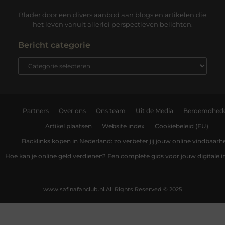
Blader door een divers aanbod aan blogs en artikelen die
het leven vanuit allerlei perspectieven belichten.
Bericht categorie
Partners
Over ons
Ons team
Uit de Media
Beroemdhed
Artikel plaatsen
Website index
Cookiebeleid (EU)
Backlinks kopen in Nederland: zo verbeter jij jouw online vindbaarh
Hoe kan je online geld verdienen? Een complete gids voor jouw digitale
www.safinafanclub.nl.
All Rights Reserved © 2025