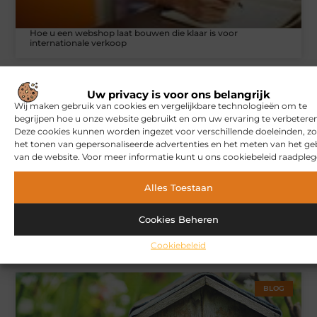
Hoe u een webshop laat bouwen die klaar is voor
internationale verkoop
Uw privacy is voor ons belangrijk
WONINGEN
Wij maken gebruik van cookies en vergelijkbare technologieën om te
begrijpen hoe u onze website gebruikt en om uw ervaring te verbeteren
Deze cookies kunnen worden ingezet voor verschillende doeleinden, zo
het tonen van gepersonaliseerde advertenties en het meten van het ge
van de website. Voor meer informatie kunt u ons cookiebeleid raadpleg
Alles Toestaan
Cookies Beheren
Woonwijken die tegelijk verouderen: zo bereidt uw VvE zich
voor op wat komt
Cookiebeleid
BLOG