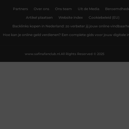
Partners
Over ons
Ons team
Uit de Media
Beroemdhed
Artikel plaatsen
Website index
Cookiebeleid (EU)
Backlinks kopen in Nederland: zo verbeter jij jouw online vindbaarh
Hoe kan je online geld verdienen? Een complete gids voor jouw digitale
www.safinafanclub.nl.
All Rights Reserved © 2025