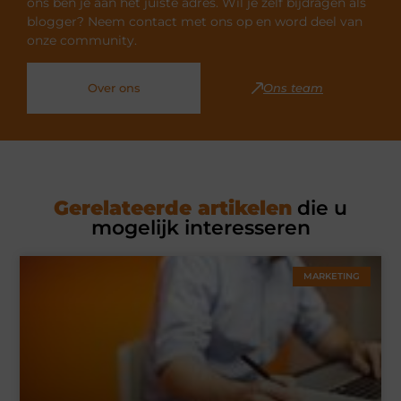
ons ben je aan het juiste adres. Wil je zelf bijdragen als
blogger? Neem contact met ons op en word deel van
onze community.
Over ons
Ons team
Gerelateerde artikelen
die u
mogelijk interesseren
MARKETING