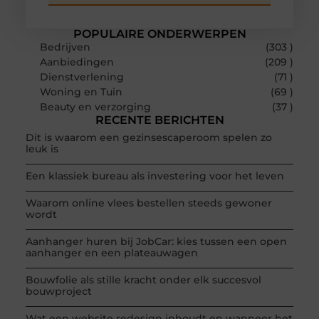
POPULAIRE ONDERWERPEN
Bedrijven
(303 )
Aanbiedingen
(209 )
Dienstverlening
(71 )
Woning en Tuin
(69 )
Beauty en verzorging
(37 )
RECENTE BERICHTEN
Dit is waarom een gezinsescaperoom spelen zo
leuk is
Een klassiek bureau als investering voor het leven
Waarom online vlees bestellen steeds gewoner
wordt
Aanhanger huren bij JobCar: kies tussen een open
aanhanger en een plateauwagen
Bouwfolie als stille kracht onder elk succesvol
bouwproject
Wat een website redesign inhoudt en wanneer het