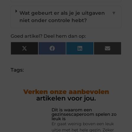
Wat gebeurt er als je je uitgaven
▼
niet onder controle hebt?
Goed artikel? Deel hem dan op:
X
Facebook
LinkedIn
Email
(Twitter)
Tags:
Verken onze aanbevolen
artikelen voor jou.
Dit is waarom een
gezinsescaperoom spelen zo
leuk is
Er gaat weinig boven een leuk
uitje met het hele gezin. Zeker