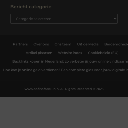
Bericht categorie
Partners
Over ons
Ons team
Uit de Media
Beroemdhed
Artikel plaatsen
Website index
Cookiebeleid (EU)
Backlinks kopen in Nederland: zo verbeter jij jouw online vindbaarh
Hoe kan je online geld verdienen? Een complete gids voor jouw digitale
www.safinafanclub.nl.
All Rights Reserved © 2025