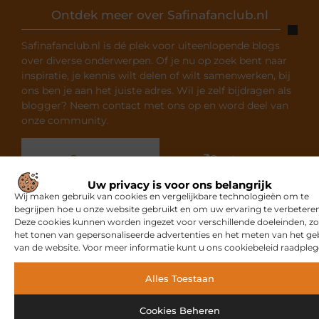
Ontdek meer over Safinafanclub.nl
Safinafanclub.nl is dé plek voor uiteenlopende blogs
over diverse onderwerpen. Of je nu op zoek bent naar
inspiratie, je kennis wilt delen of wilt samenwerken, bij
ons ben je aan het juiste adres. Wil je zelf bijdragen als
blogger? Neem contact met ons op en word deel van
onze community.
Over ons
Ons team
Uw privacy is voor ons belangrijk
Wij maken gebruik van cookies en vergelijkbare technologieën om te
begrijpen hoe u onze website gebruikt en om uw ervaring te verbeteren
Deze cookies kunnen worden ingezet voor verschillende doeleinden, zo
het tonen van gepersonaliseerde advertenties en het meten van het ge
van de website. Voor meer informatie kunt u ons cookiebeleid raadpleg
Gerelateerde artikelen
die u
mogelijk interesseren
Alles Toestaan
MARKETING
Cookies Beheren