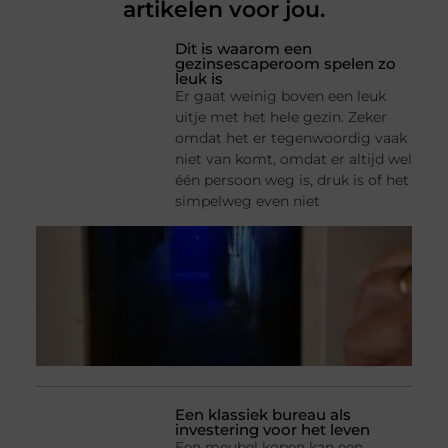
artikelen voor jou.
Dit is waarom een
gezinsescaperoom spelen zo
leuk is
Er gaat weinig boven een leuk
uitje met het hele gezin. Zeker
omdat het er tegenwoordig vaak
niet van komt, omdat er altijd wel
één persoon weg is, druk is of het
simpelweg even niet
Een klassiek bureau als
investering voor het leven
Een meubel kopen kan een