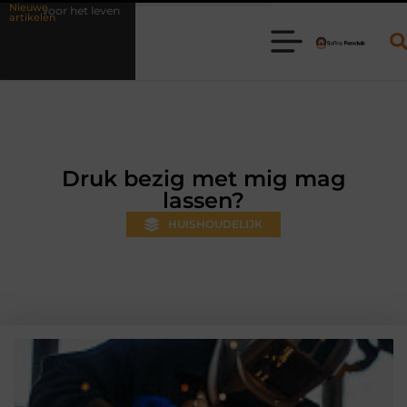
Nieuwe
Waarom online vlees bestellen steeds gewoner wordt
Aanhange
artikelen
Druk bezig met mig mag
lassen?
HUISHOUDELIJK