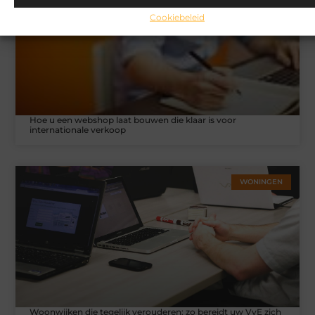
Cookiebeleid
Hoe u een webshop laat bouwen die klaar is voor
internationale verkoop
WONINGEN
Woonwijken die tegelijk verouderen: zo bereidt uw VvE zich