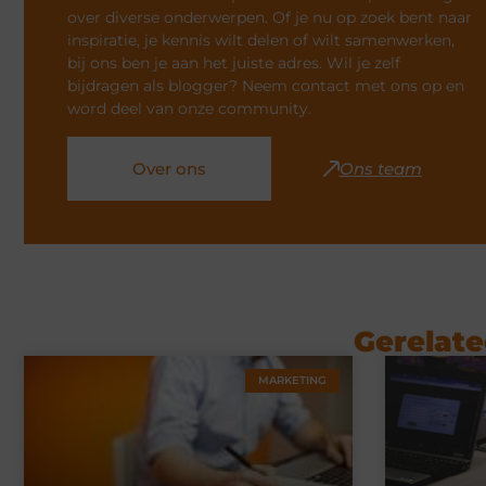
over diverse onderwerpen. Of je nu op zoek bent naar
inspiratie, je kennis wilt delen of wilt samenwerken,
bij ons ben je aan het juiste adres. Wil je zelf
bijdragen als blogger? Neem contact met ons op en
word deel van onze community.
Over ons
Ons team
Gerelate
MARKETING