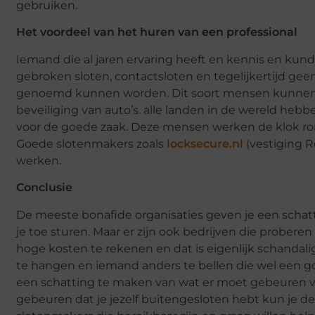
gebruiken.
Het voordeel van het huren van een professional
Iemand die al jaren ervaring heeft en kennis en kund
gebroken sloten, contactsloten en tegelijkertijd g
genoemd kunnen worden. Dit soort mensen kunnen 
beveiliging van auto’s. alle landen in de wereld hebb
voor de goede zaak. Deze mensen werken de klok rond.
Goede slotenmakers zoals
locksecure.nl
(vestiging 
werken.
Conclusie
De meeste bonafide organisaties geven je een schatt
je toe sturen. Maar er zijn ook bedrijven die proberen
hoge kosten te rekenen en dat is eigenlijk schandalig.
te hangen en iemand anders te bellen die wel een g
een schatting te maken van wat er moet gebeuren v
gebeuren dat je jezelf buitengesloten hebt kun je d