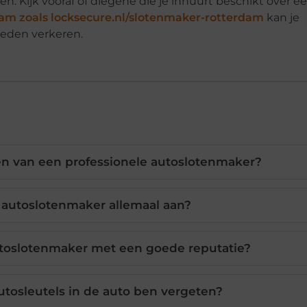
en. Kijk vooraf of diegene die je inhuurt beschikt over e
am zoals locksecure.nl/slotenmaker-rotterdam
kan je
eden verkeren.
ten van een professionele autoslotenmaker?
 autoslotenmaker allemaal aan?
toslotenmaker met een goede reputatie?
utosleutels in de auto ben vergeten?