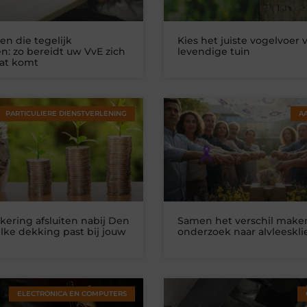
n die tegelijk
Kies het juiste vogelvoer 
n: zo bereidt uw VvE zich
levendige tuin
at komt
PARTICULIERE DIENSTVERLENING
A
kering afsluiten nabij Den
Samen het verschil make
lke dekking past bij jouw
onderzoek naar alvleeskl
ELECTRONICA EN COMPUTERS