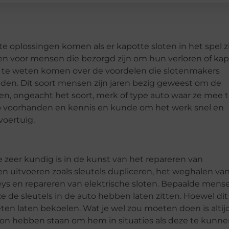
e oplossingen komen als er kapotte sloten in het spel zi
en voor mensen die bezorgd zijn om hun verloren of ka
er te weten komen over de voordelen die slotenmakers
en. Dit soort mensen zijn jaren bezig geweest om de
en, ongeacht het soort, merk of type auto waar ze mee 
p voorhanden en kennis en kunde om het werk snel en
voertuig.
zeer kundig is in de kunst van het repareren van
en uitvoeren zoals sleutels dupliceren, het weghalen va
eys en repareren van elektrische sloten. Bepaalde mens
 de sleutels in de auto hebben laten zitten. Hoewel di
eten laten bekoelen. Wat je wel zou moeten doen is altij
on hebben staan om hem in situaties als deze te kunn