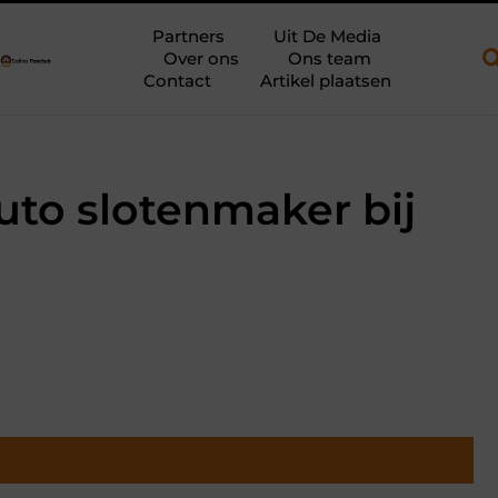
een open aanhanger en een plateauwagen
Bouwfolie als stille k
Partners
Uit De Media
Over ons
Ons team
Contact
Artikel plaatsen
uto slotenmaker bij