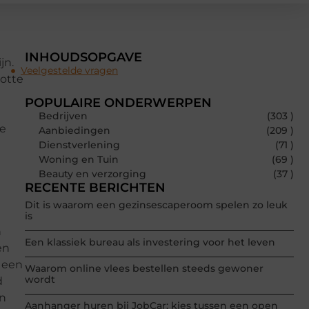
INHOUDSOPGAVE
jn.
Veelgestelde vragen
potte
POPULAIRE ONDERWERPEN
Bedrijven
(303 )
te
Aanbiedingen
(209 )
Dienstverlening
(71 )
Woning en Tuin
(69 )
Beauty en verzorging
(37 )
RECENTE BERICHTEN
Dit is waarom een gezinsescaperoom spelen zo leuk
is
n
Een klassiek bureau als investering voor het leven
en
t een
Waarom online vlees bestellen steeds gewoner
wordt
d
en
Aanhanger huren bij JobCar: kies tussen een open