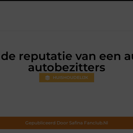
eeds gewoner wordt
Aanhanger huren bij JobCar: kies tussen 
de reputatie van een a
autobezitters
HUISHOUDELIJK
Gepubliceerd Door Safina Fanclub.nl