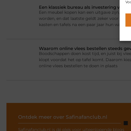
Voo
Een klassiek bureau als investering voor h
Een meubel kopen kan een uitgave zijn, maar
worden, en dat laatste geldt zeker voor kla
kasten en tafels na een paar jaar hun waarde
Waarom online vlees bestellen steeds g
Boodschappen doen kost tijd, en juist bij vlee
klopt voordat het op tafel komt. Daarom ki
online vlees bestellen te doen in plaats
Ontdek meer over Safinafanclub.nl
Safinafanclub.nl is dé plek voor uiteenlopende blogs