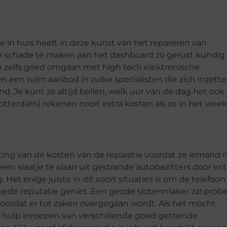
e in huis heeft in deze kunst van het repareren van
een schade te maken aan het dashboard zo gerust kundig
zelfs goed omgaan met high tech elektronische
en een ruim aanbod in zulke specialisten die zich inzett
 Je kunt ze altijd bellen, welk uur van de dag het ook i
Rotterdam) rekenen nooit extra kosten als ze in het wee
ing van de kosten van de reparatie voordat ze iemand 
 een slaatje te slaan uit gestrande autobezitters door ext
 Het enige juiste in dit soort situaties is om de telefoon
oede reputatie geniet. Een geode slotenmaker zal prob
oordat er tot zaken overgegaan wordt. Als het mocht
e hulp inroepen van verschillende goed getrainde