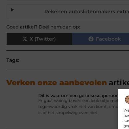
Rekenen autoslotenmakers extr
Goed artikel? Deel hem dan op:
X (Twitter)
Facebook
Tags:
Verken onze aanbevolen
artik
Dit is waarom een gezinsescaperoom spel
Er gaat weinig boven een leuk uitje met het 
tegenwoordig vaak niet van komt, omdat er a
Wij
is of het simpelweg even niet
hoe
kun
gep