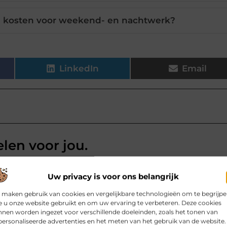
a kosten voor weekend- en nachtwerk?
LinkedIn
Email
elen voor jou.
en zo leuk is
Uw privacy is voor ons belangrijk
hele gezin. Zeker omdat het er
ltijd wel één persoon weg is, druk
 maken gebruik van cookies en vergelijkbare technologieën om te begrijp
 u onze website gebruikt en om uw ervaring te verbeteren. Deze cookies
nen worden ingezet voor verschillende doeleinden, zoals het tonen van
ersonaliseerde advertenties en het meten van het gebruik van de website.