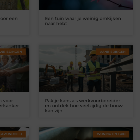
voor een
Een tuin waar je weinig omkijken
naar hebt
ANBIEDINGEN
AANBIEDINGEN
n voor
Pak je kans als werkvoorbereider
ierkanker
en ontdek hoe veelzijdig de bouw
kan zijn
GEZONDHEID
WONING EN TUIN