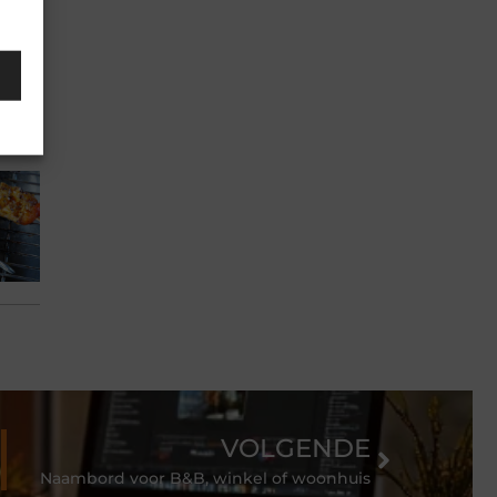
VOLGENDE
Naambord voor B&B, winkel of woonhuis