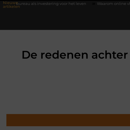
Nieuwe
ls investering voor het leven
Waarom online vlees bestellen st
artikelen
De redenen achter 