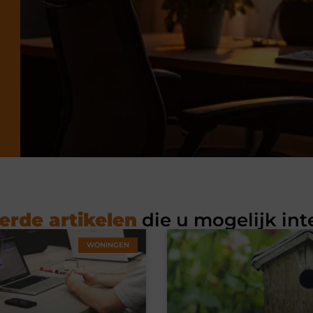
erde artikelen
die u mogelijk int
WONINGEN