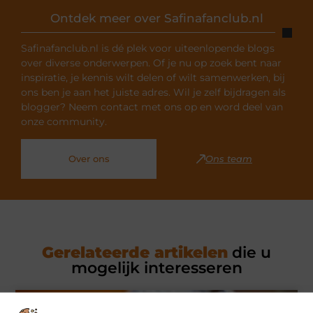
Ontdek meer over Safinafanclub.nl
Safinafanclub.nl is dé plek voor uiteenlopende blogs
over diverse onderwerpen. Of je nu op zoek bent naar
inspiratie, je kennis wilt delen of wilt samenwerken, bij
ons ben je aan het juiste adres. Wil je zelf bijdragen als
blogger? Neem contact met ons op en word deel van
onze community.
Over ons
Ons team
Gerelateerde artikelen
die u
mogelijk interesseren
MARKETING