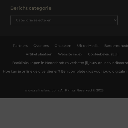
Bericht categorie
Partners
Over ons
Ons team
Uit de Media
Beroemdhed
Artikel plaatsen
Website index
Cookiebeleid (EU)
Backlinks kopen in Nederland: zo verbeter jij jouw online vindbaarh
Hoe kan je online geld verdienen? Een complete gids voor jouw digitale
www.safinafanclub.nl.
All Rights Reserved © 2025