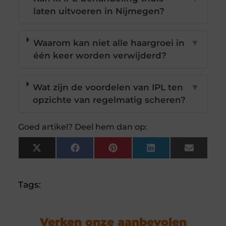
laten uitvoeren in Nijmegen?
Waarom kan niet alle haargroei in
▼
één keer worden verwijderd?
Wat zijn de voordelen van IPL ten
▼
opzichte van regelmatig scheren?
Goed artikel? Deel hem dan op:
X
Facebook
Pinterest
LinkedIn
Email
(Twitter)
Tags:
Verken onze aanbevolen