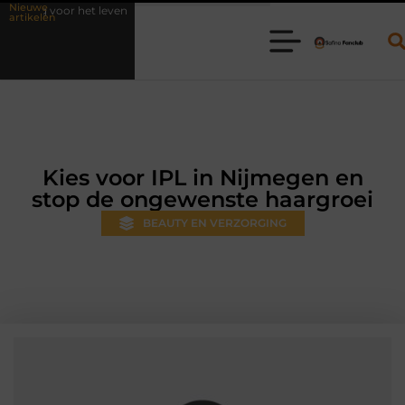
Nieuwe
ven
Waarom online vlees bestellen steeds gewoner wordt
Aanha
artikelen
Kies voor IPL in Nijmegen en
stop de ongewenste haargroei
BEAUTY EN VERZORGING