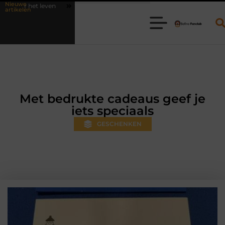
Nieuwe
Waarom online vlees bestellen steeds gewoner wordt
Aanhanger hu
artikelen
Met bedrukte cadeaus geef je
iets speciaals
GESCHENKEN