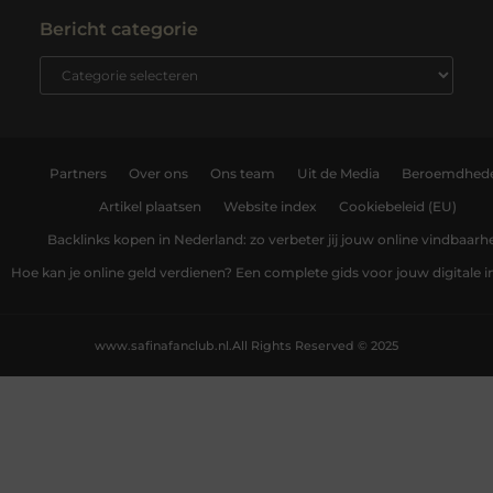
Bericht categorie
Partners
Over ons
Ons team
Uit de Media
Beroemdhed
Artikel plaatsen
Website index
Cookiebeleid (EU)
Backlinks kopen in Nederland: zo verbeter jij jouw online vindbaarh
Hoe kan je online geld verdienen? Een complete gids voor jouw digitale
www.safinafanclub.nl.
All Rights Reserved © 2025