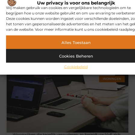
Uw privacy is voor ons belangrijk
Wij maken gebruik van cookies en vergelijkbare technologieën om te
begrijpen hoe u onze website gebruikt en om uw ervaring te verbeteren
Deze cookies kunnen worden ingezet voor verschillende doeleinden, zo
het tonen van gepersonaliseerde advertenties en het meten van het ge
van de website. Voor meer informatie kunt u ons cookiebeleid raadpleg
Alles Toestaan
Hoe u een webshop laat bouwen die klaar is voor
Cookies Beheren
internationale verkoop
Cookiebeleid
WONINGEN
Woonwijken die tegelijk verouderen: zo bereidt uw VvE zich