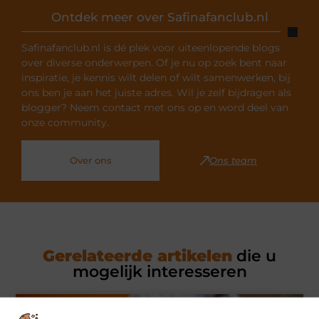
Ontdek meer over Safinafanclub.nl
Safinafanclub.nl is dé plek voor uiteenlopende blogs
over diverse onderwerpen. Of je nu op zoek bent naar
inspiratie, je kennis wilt delen of wilt samenwerken, bij
ons ben je aan het juiste adres. Wil je zelf bijdragen als
blogger? Neem contact met ons op en word deel van
onze community.
Over ons
Ons team
Gerelateerde artikelen
die u
mogelijk interesseren
MARKETING