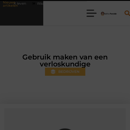
Nieuwe
Waarom online vlees bestellen steeds gewoner wordt
Aanhanger hure
artikelen
Gebruik maken van een
verloskundige
BEDRIJVEN