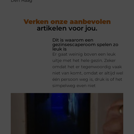
Den Haag
Verken onze aanbevolen
artikelen voor jou.
Dit is waarom een
gezinsescaperoom spelen zo
leuk is
Er gaat weinig boven een leuk
uitje met het hele gezin. Zeker
omdat het er tegenwoordig vaak
niet van komt, omdat er altijd wel
één persoon weg is, druk is of het
simpelweg even niet