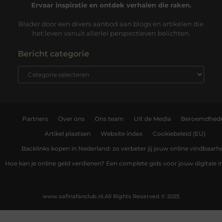
Ervaar inspiratie en ontdek verhalen die raken.
Blader door een divers aanbod aan blogs en artikelen die
het leven vanuit allerlei perspectieven belichten.
Bericht categorie
Partners
Over ons
Ons team
Uit de Media
Beroemdhed
Artikel plaatsen
Website index
Cookiebeleid (EU)
Backlinks kopen in Nederland: zo verbeter jij jouw online vindbaarh
Hoe kan je online geld verdienen? Een complete gids voor jouw digitale
www.safinafanclub.nl.
All Rights Reserved © 2025