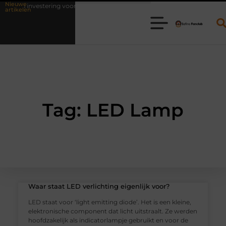
Nieuwe
 als investering voor het leven
Waarom online vlees bestellen steeds
artikelen
Tag: LED Lamp
Waar staat LED verlichting eigenlijk voor?
LED staat voor ‘light emitting diode’. Het is een kleine,
elektronische component dat licht uitstraalt. Ze werden
hoofdzakelijk als indicatorlampje gebruikt en voor de