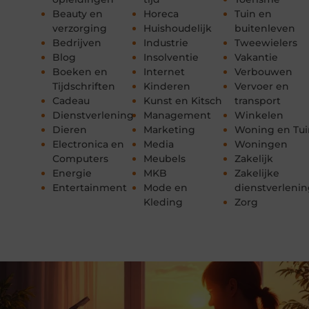
Beauty en
Horeca
Tuin en
verzorging
Huishoudelijk
buitenleven
Bedrijven
Industrie
Tweewielers
Blog
Insolventie
Vakantie
Boeken en
Internet
Verbouwen
Tijdschriften
Kinderen
Vervoer en
Cadeau
Kunst en Kitsch
transport
Dienstverlening
Management
Winkelen
Dieren
Marketing
Woning en Tui
Electronica en
Media
Woningen
Computers
Meubels
Zakelijk
Energie
MKB
Zakelijke
Entertainment
Mode en
dienstverleni
Kleding
Zorg