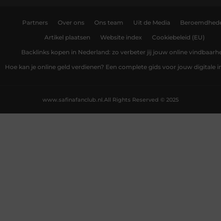
Partners
Over ons
Ons team
Uit de Media
Beroemdhed
Artikel plaatsen
Website index
Cookiebeleid (EU)
Backlinks kopen in Nederland: zo verbeter jij jouw online vindbaarh
Hoe kan je online geld verdienen? Een complete gids voor jouw digitale
www.safinafanclub.nl.
All Rights Reserved © 2025