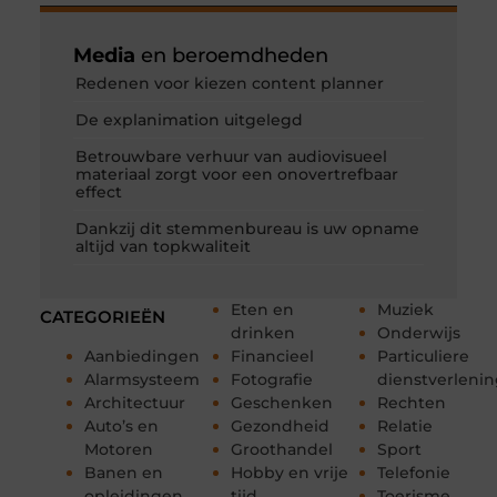
Media
en beroemdheden
Redenen voor kiezen content planner
De explanimation uitgelegd
Betrouwbare verhuur van audiovisueel
materiaal zorgt voor een onovertrefbaar
effect
Dankzij dit stemmenbureau is uw opname
altijd van topkwaliteit
Eten en
Muziek
CATEGORIEËN
drinken
Onderwijs
Aanbiedingen
Financieel
Particuliere
Alarmsysteem
Fotografie
dienstverleni
Architectuur
Geschenken
Rechten
Auto’s en
Gezondheid
Relatie
Motoren
Groothandel
Sport
Banen en
Hobby en vrije
Telefonie
opleidingen
tijd
Toerisme