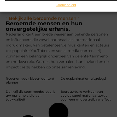
Cookiebeleid
" Bekijk alle beroemde mensen "
Beroemde mensen en hun
onvergetelijke erfenis.
Nederland kent een brede waaier aan bekende personen
en influencers die zowel nationaal als internationaal
indruk maken. Van getalenteerde muzikanten en acteurs
tot populaire YouTubers en social media-sterren – zij
vormen een belangrijk onderdeel van de entertainment-
en modewereld. Ontdek hun verhalen, hun invloed en de
impact die zij hebben op onze samenleving.
Redenen voor kiezen content
De explanimation uitgelegd
planner
Dankzij dit stemmenbureau is
Betrouwbare verhuur van
uw opname altijd van
audiovisueel materiaal zorgt
topkwaliteit
voor een onovertrefbaar effect